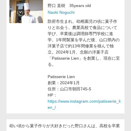
野口 直樹
35years old
Naoki Noguchi
防府市生まれ。幼稚園児の頃に菓子作
りと出会う。農業高校で食品について
学び、卒業後は調理師専門学校に進
学。1年間製菓を学んだ後、山口県内の
洋菓子店で約13年間修業を積んで独
立。2024年1月、念願の洋菓子店
「Patisserie Lien」を創業し、現在に至
る。
Patisserie Lien
創業：2024年1月
住所：山口市朝田745-5
HP：
https://www.instagram.com/patisserie_li
en_/
幼い頃から菓子作りが大好きだった野口さんは、高校を卒業