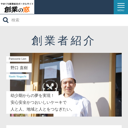
MENU
検
創業ガイダンス
索:
創業サポート
創業者紹介
創業ストーリーズ
創業相談窓口
Patisserie Lien
野口 直樹
イベントレポート
Naoki Noguchi
リンク集
幼少期からの夢を実現！
安心安全かつおいしいケーキで
お問い合わせ
人と人、地域と人とをつなぎたい。