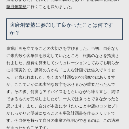
防府創業塾
に行くことを決めました。
防府創業塾に参加して良かったことは何です
か？
事業計画を立てることの大切さを学びました。当初、自分なり
に来店数や客単価を設定していたところ、根拠のなさを指摘さ
れました。経費を算出してシミュレーションしてみても明らか
に非現実的で、講師の方から「こんな計画では借入できませ
ん」と言われました。あくまで計画なので想像ではあります
が、ここでいかに現実的な数字を示せるかが重要だったんで
す。その後、何度もアドバイスをもらいながら練り直し、納得
できるものが完成しましたが、一人ではきっとできなかったと
思います。また、自分が本当にやりたいことや店のコンセプト
がしっかりと明確になることも事業計画書を作るメリットで
す。今自信を持って自分の事業の説明ができるのは、この過程
があったからこそです。