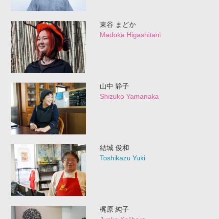
東谷 まどか
Madoka Higashitani
山中 静子
Shizuko Yamanaka
結城 俊和
Toshikazu Yuki
梶原 純子