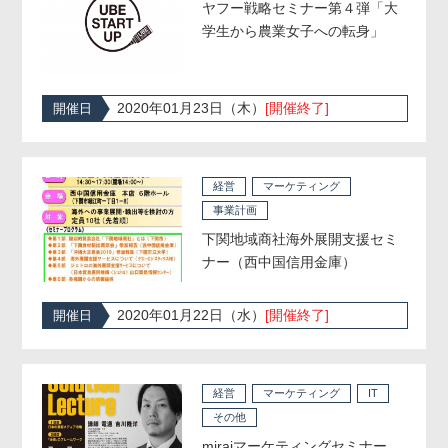
ヤフー戦略セミナー第４弾「大
学生から農業女子への転身」
2020年01月23日（木）
[開催終了]
開催日
経営
マーケティング
事業計画
下関地域商社海外展開支援セミ
ナー（西中国信用金庫）
2020年01月22日（水）
[開催終了]
開催日
経営
マーケティング
IT
その他
miraiマーケティングセミナー