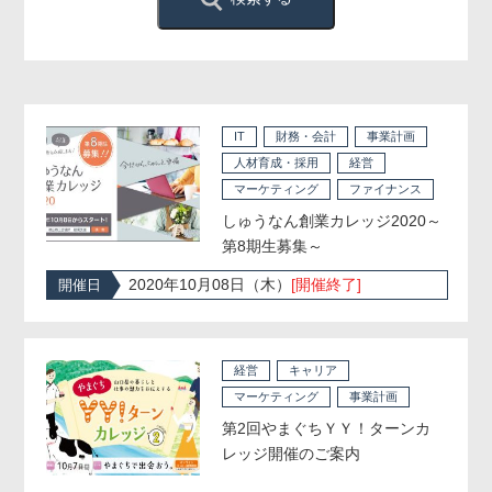
IT
財務・会計
事業計画
人材育成・採用
経営
マーケティング
ファイナンス
しゅうなん創業カレッジ2020～
第8期生募集～
2020年10月08日（木）
[開催終了]
開催日
経営
キャリア
マーケティング
事業計画
第2回やまぐちＹＹ！ターンカ
レッジ開催のご案内