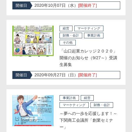
2020年10月07日（水）
[開催終了]
開催日
経営
マーケティング
財務・会計
事業計画
その他
「山口起業カレッジ２０２０」
開催のお知らせ（9/27～）受講
生募集
2020年09月27日（日）
[開催終了]
開催日
事業計画
経営
マーケティング
財務・会計
～夢への一歩を応援します！～
下関商工会議所「創業セミナ
ー」