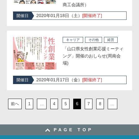
商工会議所）
2020年01月18日（土）
[開催終了]
開催日
キャリア
その他
経営
「山口県女性創業応援ミーティ
ング」開催のおしらせ(周南会
場)
2020年01月17日（金）
[開催終了]
開催日
前へ
1
…
4
5
6
7
8
…
投
稿
10
次へ
ナ
ビ
ゲ
PAGE TOP
ー
シ