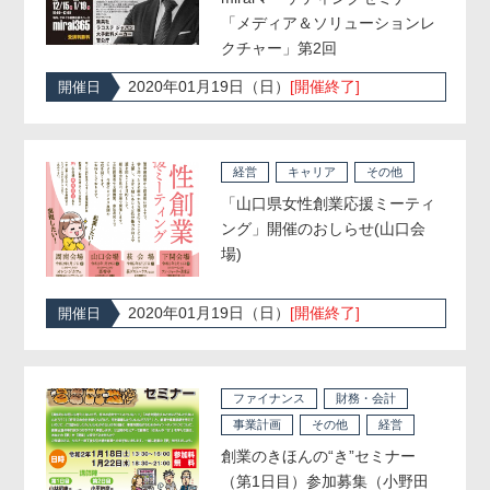
「メディア＆ソリューションレ
クチャー」第2回
2020年01月19日（日）
[開催終了]
開催日
経営
キャリア
その他
「山口県女性創業応援ミーティ
ング」開催のおしらせ(山口会
場)
2020年01月19日（日）
[開催終了]
開催日
ファイナンス
財務・会計
事業計画
その他
経営
創業のきほんの“き”セミナー
（第1日目）参加募集（小野田