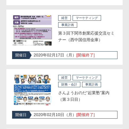
経営
マーケティング
事業計画
第３回下関市創業応援交流セミ
ナー（西中国信用金庫）
2020年02月17日（月）
[開催終了]
開催日
経営
マーケティング
財務・会計
事業計画
さんようおのだ“起業塾”案内
（第３日目）
2020年02月10日（月）
[開催終了]
開催日