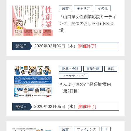
経営
キャリア
その他
「山口県女性創業応援ミーティ
ング」開催のおしらせ(下関会
場)
2020年02月06日（木）
[開催終了]
開催日
財務・会計
事業計画
経営
マーケティング
さんようおのだ“起業塾”案内
（第2日目）
2020年02月05日（水）
[開催終了]
開催日
経営
ファイナンス
IT