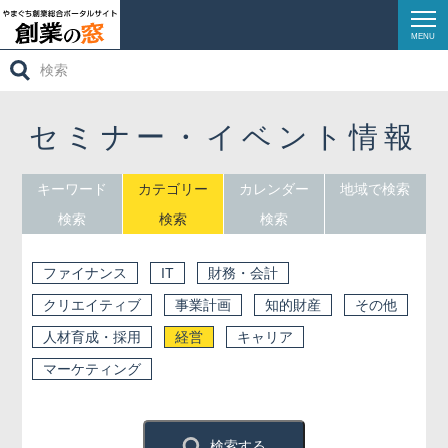
MENU
検
創業ガイダンス
索:
創業サポート
セミナー・イベント情報
創業ストーリーズ
キーワード
カテゴリー
カレンダー
地域で検索
創業相談窓口
検索
検索
検索
イベントレポート
ファイナンス
IT
財務・会計
リンク集
クリエイティブ
事業計画
知的財産
その他
人材育成・採用
経営
キャリア
お問い合わせ
マーケティング
検索する