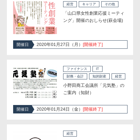
経営
キャリア
その他
「山口県女性創業応援ミーティ
ング」開催のおしらせ(萩会場)
2020年01月27日（月）
[開催終了]
開催日
ファイナンス
IT
財務・会計
知的財産
経営
小野田商工会議所「元気塾」の
ご案内（知財）
2020年01月24日（金）
[開催終了]
開催日
経営