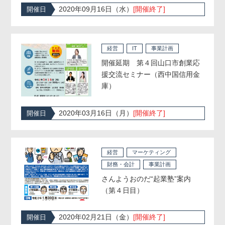
2020年09月16日（水）
[開催終了]
開催日
経営
IT
事業計画
開催延期 第４回山口市創業応
援交流セミナー（西中国信用金
庫）
2020年03月16日（月）
[開催終了]
開催日
経営
マーケティング
財務・会計
事業計画
さんようおのだ“起業塾”案内
（第４日目）
2020年02月21日（金）
[開催終了]
開催日