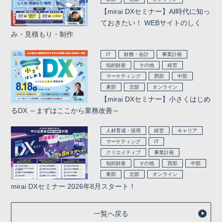
【mirai DXセミナー】AI時代に知っ
ておきたい！ WEBサイトのしく
み・見積もり・制作
IT
財務・会計
事業計画
知的財産
その他
経営
マーケティング
西部
中部
東部
北部
オンライン
【mirai DXセミナー】小さくはじめ
るDX ～まずはここから業務改善～
人材育成・採用
経営
キャリア
マーケティング
IT
クリエイティブ
事業計画
知的財産
その他
西部
中部
東部
北部
オンライン
mirai DXセミナー 2026年8月スタート！
一覧へ戻る