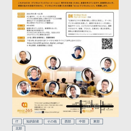
IT
知的財産
その他
西部
中部
東部
北部