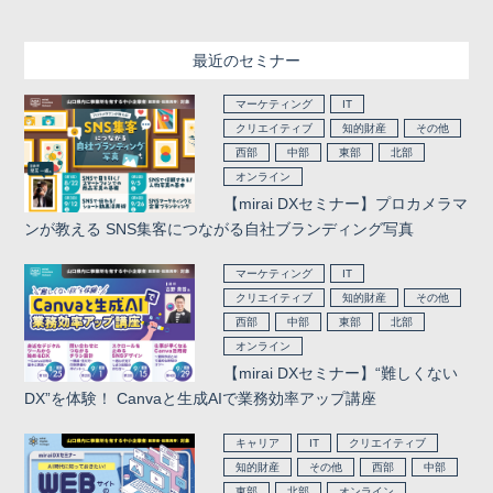
最近のセミナー
マーケティング
IT
クリエイティブ
知的財産
その他
西部
中部
東部
北部
オンライン
【mirai DXセミナー】プロカメラマ
ンが教える SNS集客につながる自社ブランディング写真
マーケティング
IT
クリエイティブ
知的財産
その他
西部
中部
東部
北部
オンライン
【mirai DXセミナー】“難しくない
DX”を体験！ Canvaと生成AIで業務効率アップ講座
キャリア
IT
クリエイティブ
知的財産
その他
西部
中部
東部
北部
オンライン