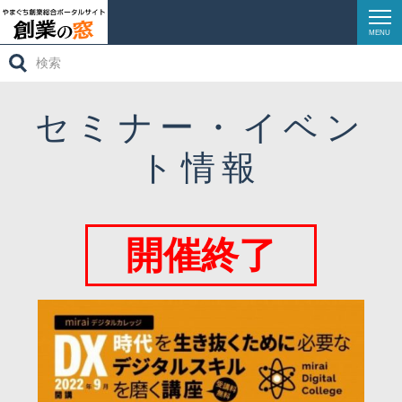
MENU
検
創業ガイダンス
索:
創業サポート
セミナー・イベン
創業ストーリーズ
ト情報
創業相談窓口
イベントレポート
開催終了
リンク集
お問い合わせ