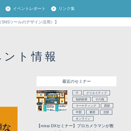
口
イベントレポート
リンク集
 2（SNSツールのデザイン活用）】
ベント情報
最近のセミナー
IT
クリエイティブ
知的財産
その他
マーケティング
西部
中部
東部
北部
オンライン
【mirai DXセミナー】プロカメラマンが教