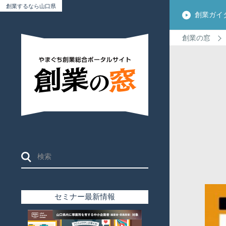
創業するなら山口県
創業ガイ
創業の窓
検
索:
セミナー最新情報