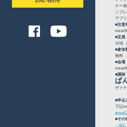
お問い合わせ
ナー
ンプ
アプリ
■注意
mir
■定員
10名
■参加
無料
■会場
mirai3
■講師
ぱ
ザイ
■申込
下記m
anva2
■その
・9/