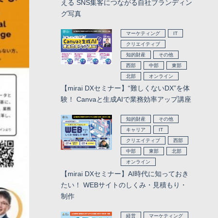
える SNS集客につながる自社ブランディン
グ写真
マーケティング
IT
クリエイティブ
知的財産
その他
西部
中部
東部
北部
オンライン
【mirai DXセミナー】“難しくないDX”を体
験！ Canvaと生成AIで業務効率アップ講座
知的財産
その他
キャリア
IT
クリエイティブ
西部
中部
東部
北部
オンライン
【mirai DXセミナー】AI時代に知っておき
たい！ WEBサイトのしくみ・見積もり・
制作
経営
マーケティング