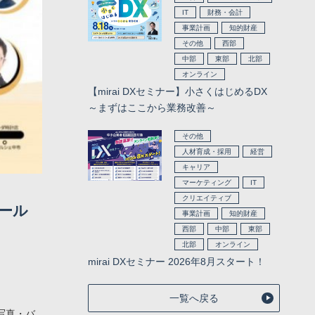
IT
財務・会計
事業計画
知的財産
その他
西部
中部
東部
北部
オンライン
【mirai DXセミナー】小さくはじめるDX
～まずはここから業務改善～
その他
人材育成・採用
経営
キャリア
マーケティング
IT
クリエイティブ
ツール
事業計画
知的財産
西部
中部
東部
北部
オンライン
mirai DXセミナー 2026年8月スタート！
一覧へ戻る
ル写真・バ