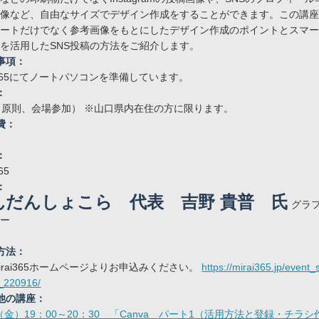
画像など、自由なサイズでデザイン作成をすることができます。この講
レートだけでなく参考画像をもとにしたデザイン作成のポイントとスマ
を活用したSNS投稿の方法をご紹介します。
事項：
ai365にてノートパソコンを準備しています。
：
（原則、会場参加） ※山口県内在住の方に限ります。
費：
：
65
：
んだんしょこら 代表 吉野 貴普 氏
グラ
ナー
方法：
irai365ホームページよりお申込みください。
https://mirai365.jp/event
_220916/
他の講座：
2（金）19：00～20：30 「Canva パート1（活用方法と登録・チラ