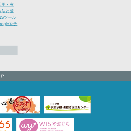
の活用・有
用方法と登
SNSツール
ogleやチ
OP