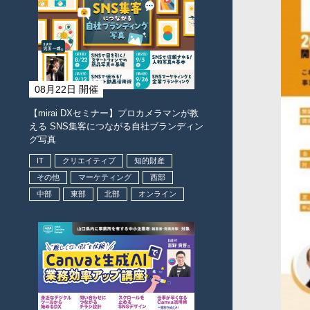
08月22日 開催
【mirai DXセミナー】プロカメラマンが教
える SNS集客につながる自社ブランディン
グ写真
IT
クリエイティブ
知的財産
その他
マーケティング
西部
中部
東部
北部
オンライン