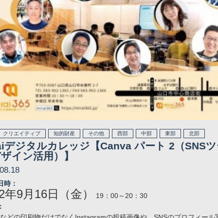
クリエイティブ
知的財産
その他
西部
中部
東部
北部
raiデジタルカレッジ【Canva パート 2（SNS
デザイン活用）】
08.18
日時：
22年9月16日（金）
19：00～20：30
：
などの印刷物だけでなくInstagramの投稿画像や、SNSのプロフィー