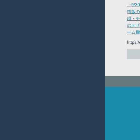
・9/
料版
録・
のデ
ーム
https: