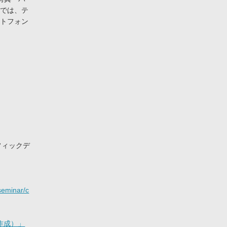
座では、テ
ートフォン
フィックデ
_seminar/c
シ作成）」