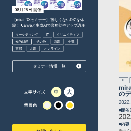
08月25日 開催
【mirai DXセミナー】“難しくないDX”を体
験！ Canvaと生成AIで業務効率アップ講座
マーケティング
IT
クリエイティブ
知的財産
その他
西部
中部
東部
北部
オンライン
セミナー情報一覧
IT
mi
大
中
の
2022.
gray
black
yellow
■開催
20
■内容
チラシ