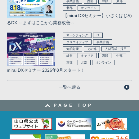
事業計画
西部
中部
東部
北部
オンライン
【mirai DXセミナー】小さくはじめ
るDX ～まずはここから業務改善～
マーケティング
IT
クリエイティブ
事業計画
知的財産
その他
人材育成・採用
経営
キャリア
西部
中部
東部
北部
オンライン
mirai DXセミナー 2026年8月スタート！
一覧へ戻る
PAGE TOP