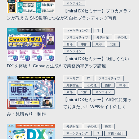
オンライン
【mirai DXセミナー】プロカメラマ
ンが教える SNS集客につながる自社ブランディング写真
マーケティング
IT
クリエイティブ
知的財産
その他
西部
中部
東部
北部
オンライン
【mirai DXセミナー】“難しくない
DX”を体験！ Canvaと生成AIで業務効率アップ講座
キャリア
IT
クリエイティブ
知的財産
その他
西部
中部
東部
北部
オンライン
【mirai DXセミナー】AI時代に知っ
ておきたい！ WEBサイトのしく
み・見積もり・制作
知的財産
その他
経営
マーケティング
IT
財務・会計