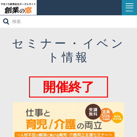
MENU
検
創業ガイダンス
索:
創業サポート
セミナー・イベン
創業ストーリーズ
ト情報
創業相談窓口
イベントレポート
開催終了
リンク集
お問い合わせ