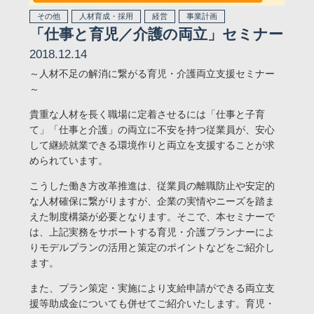
その他
人材育成・採用
経営
事業計画
「仕事と育児／介護の両立」セミナー
2018.12.14
～人材不足の解消に繋がる育児・介護両立支援セミナー
～
貴重な人材を長く職場に定着させるには「仕事と子育
て」「仕事と介護」の両立に不安を持つ従業員が、安心
して継続就業できる環境作りと両立を支援することが求
められています。
こうした働き方改革推進は、従業員の離職防止や安定的
な人材確保に繋がりますが、企業の実情やニーズを踏ま
えた制度構築が必要となります。そこで、本セミナーで
は、上記実務をサポートする育児・介護プランナーによ
りモデルプランの活用と策定のポイントなどをご紹介し
ます。
また、プラン策定・実施により支給申請ができる両立支
援等助成金についても併せてご紹介いたします。育児・