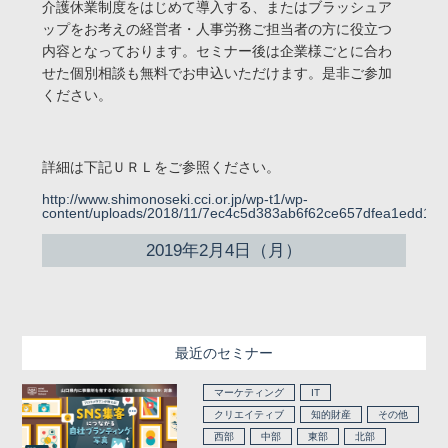
介護休業制度をはじめて導入する、またはブラッシュア
ップをお考えの経営者・人事労務ご担当者の方に役立つ
内容となっております。セミナー後は企業様ごとに合わ
せた個別相談も無料でお申込いただけます。是非ご参加
ください。
詳細は下記ＵＲＬをご参照ください。
http://www.shimonoseki.cci.or.jp/wp-t1/wp-
content/uploads/2018/11/7ec4c5d383ab6f62ce657dfea1edd1a8
2019年2月4日（月）
最近のセミナー
マーケティング
IT
クリエイティブ
知的財産
その他
西部
中部
東部
北部